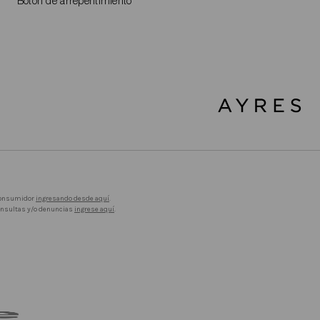
Botón de arrepentimiento
 Consumidor
ingresando desde aquí
.
consultas y/o denuncias
ingrese aquí
.