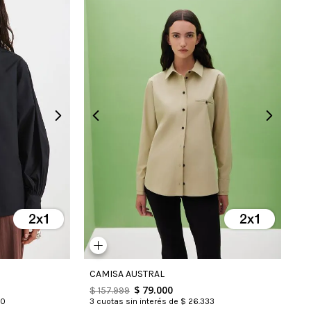
CAMISA AUSTRAL
$
79
.
000
$
157
.
999
0
3
cuotas sin interés de
$
26
.
333