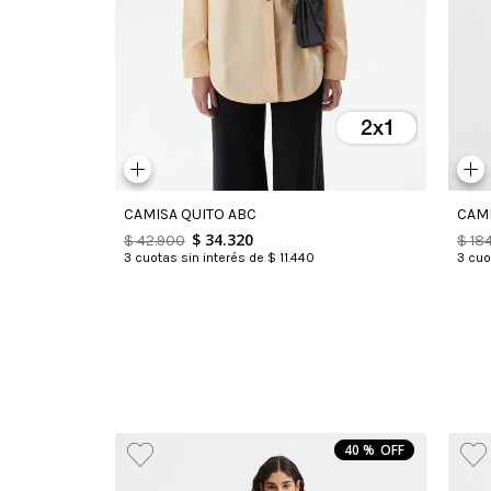
CAMISA QUITO ABC
CAM
$
34
.
320
$
42
.
900
$
18
3
cuotas sin interés de
$
11
.
440
3
cuot
40 %