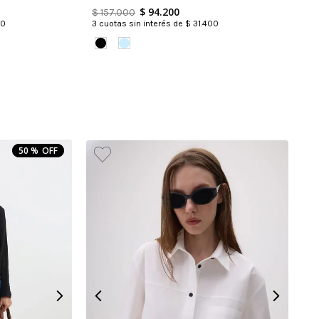
$
94
.
200
$
157
.
000
0
3
cuotas sin interés de
$
31
.
400
50 %