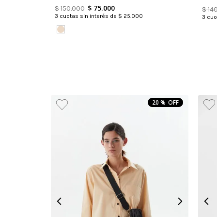
$
75
.
000
$
150
.
000
$
14
3
cuotas sin interés de
$
25
.
000
3
cuot
20 %