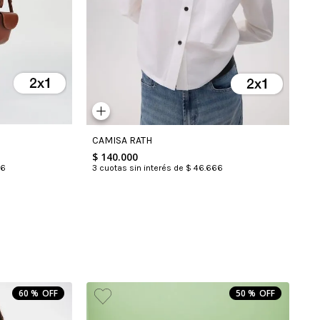
CAMISA RATH
$
140
.
000
3
cuotas sin interés de
$
46
.
666
6
60 %
50 %