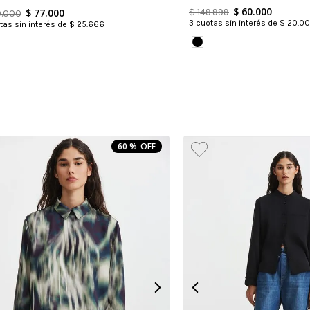
$
60
.
000
$
77
.
000
$
149
.
999
0
.
000
3
cuotas sin interés de
$
20
.
00
as sin interés de
$
25
.
666
60 %