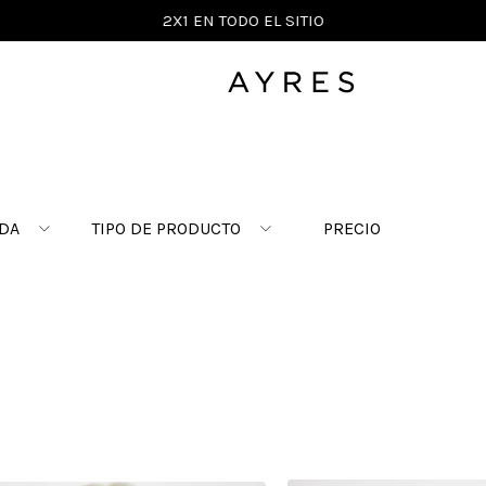
2X1 EN TODO EL SITIO
DA
TIPO DE PRODUCTO
PRECIO
$ 28.363,00
–
$ 157.025
BLUSA
or
CAMISA