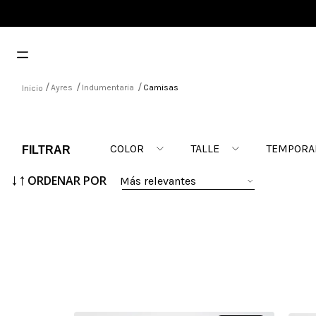
Ayres
Indumentaria
Camisas
COLOR
TALLE
TEMPORA
ORDENAR POR
Más relevantes
AMARILLO
38
actual
AZUL
40
anteri
Beige
42
Blanco
44
MARRON
46