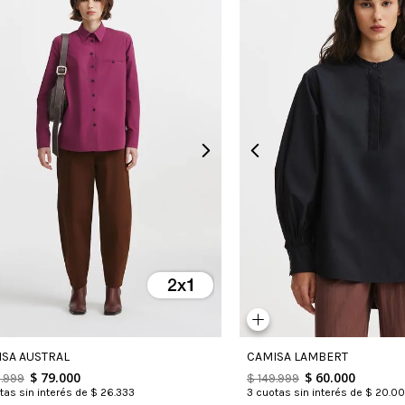
SA AUSTRAL
CAMISA LAMBERT
$
79
.
000
$
60
.
000
7
.
999
$
149
.
999
as sin interés de
$
26
.
333
3
cuotas sin interés de
$
20
.
00