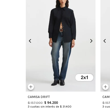
CAMISA DRIFT
CAMI
$
94
.
200
$
157
.
000
$
15
3
cuotas sin interés de
$
31
.
400
3
cuot