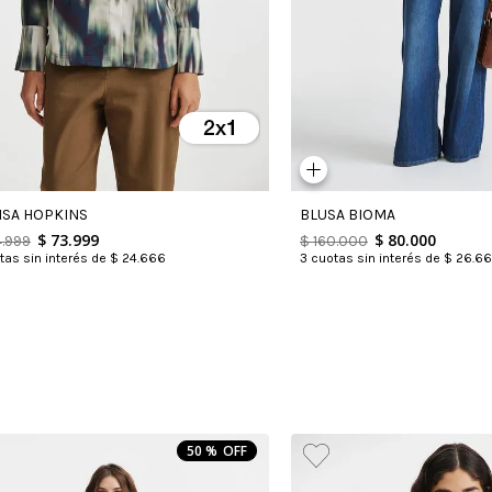
ISA HOPKINS
BLUSA BIOMA
$
73
.
999
$
80
.
000
4
.
999
$
160
.
000
as sin interés de
$
24
.
666
3
cuotas sin interés de
$
26
.
66
50 %