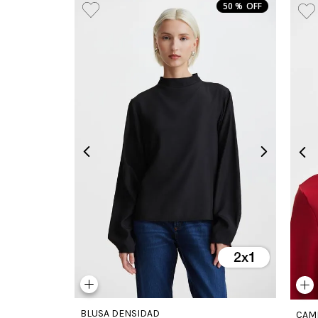
50 %
Multicolor
NARANJA
NEGRO
Rojo
ROSA
BLUSA DENSIDAD
CAMI