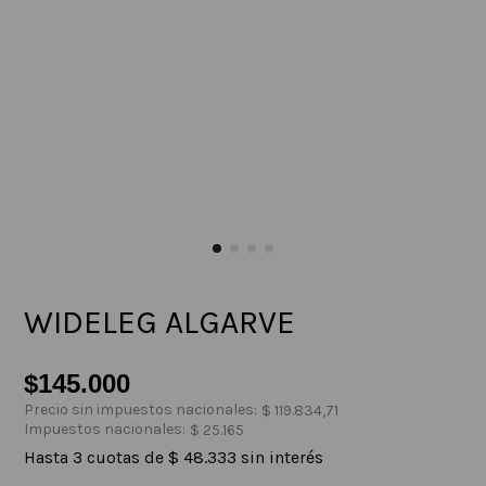
WIDELEG ALGARVE
$
145
.
000
Precio sin impuestos nacionales:
$
119
.
834
,
71
Impuestos nacionales:
$
25
.
165
Hasta
3
cuotas de
$
48
.
333
sin interés