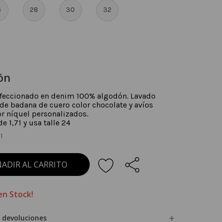
6
28
30
32
ón
nfeccionado en denim 100% algodón. Lavado
 de badana de cuero color chocolate y avíos
r níquel personalizados.
 1,71 y usa talle 24
1
ADIR AL CARRITO
en Stock!
 devoluciones