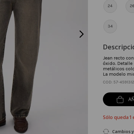
24
2
34
Descripci
Jean recto co
óxido. Detalle
metálicos colo
La modelo mide
:
57-4591312
AÑ
Sólo queda
1
Cambios y