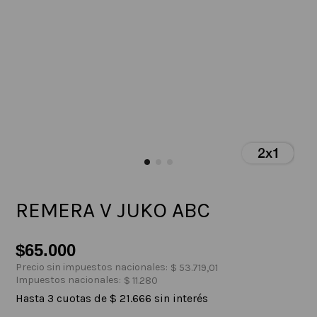
REMERA V JUKO ABC
$
65
.
000
Precio sin impuestos nacionales:
$
53
.
719
,
01
Impuestos nacionales:
$
11
.
280
Hasta
3
cuotas de
$
21
.
666
sin interés