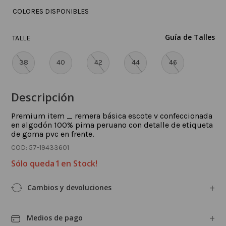
COLORES DISPONIBLES
Guía de Talles
TALLE
38
40
42
44
46
Descripción
Premium item _ remera básica escote v confeccionada
en algodón 100% pima peruano con detalle de etiqueta
de goma pvc en frente.
:
57-19433601
Sólo queda
1
en Stock!
Cambios y devoluciones
Medios de pago