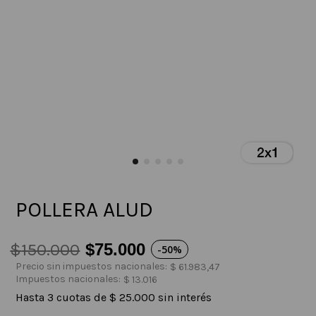
POLLERA ALUD
$
150
.
000
$
75
.
000
-
50%
Precio sin impuestos nacionales:
$
61
.
983
,
47
Impuestos nacionales:
$
13
.
016
Hasta
3
cuotas de
$
25
.
000
sin interés