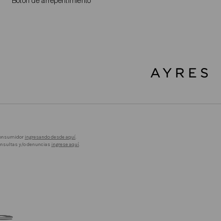
Botón de arrepentimiento
 Consumidor
ingresando desde aquí
.
consultas y/o denuncias
ingrese aquí
.