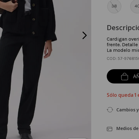
38
4
Descripci
Cardigan overi
frente. Detalle
La modelo mide
:
57-976815
AÑ
Sólo queda
1
Cambios y
Medios de