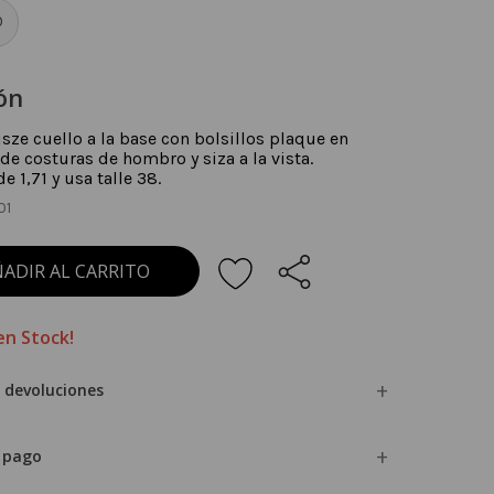
0
ón
sze cuello a la base con bolsillos plaque en
 de costuras de hombro y siza a la vista.
 1,71 y usa talle 38.
01
ADIR AL CARRITO
en Stock!
 devoluciones
 pago