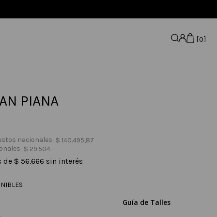
0
AN PIANA
estos nacionales:
$
140
.
495
,
87
onales:
$
29
.
504
s de
$
56
.
666
sin interés
NIBLES
Guía de Talles