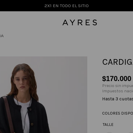
2X1 EN TODO EL SITIO
NA
CARDIG
$
170
.
000
Precio sin impu
Impuestos naci
Hasta
3
cuota
COLORES DISPO
TALLE