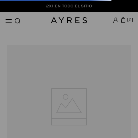
2X1 EN TODO EL SITIO
0
La página que buscas no fue
encontrada
Podes probar usando otra palabra
clave, navegar por nuestras