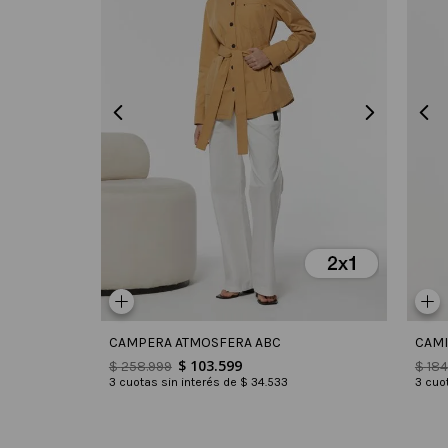
CAMPERA ATMOSFERA ABC
CAMI
$
103
.
599
$
258
.
999
$
184
3
cuotas sin interés de
$
34
.
533
3
cuot