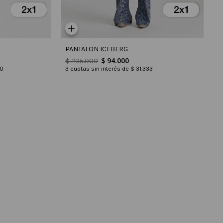
PANTALON ICEBERG
$
94
.
000
$
235
.
000
3
cuotas sin interés de
$
31
.
333
0