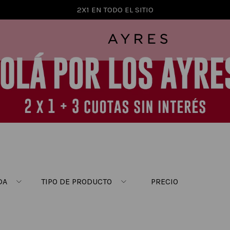
2X1 EN TODO EL SITIO
DA
TIPO DE PRODUCTO
PRECIO
$ 12.495,00
–
$ 262.810,
r
ABRIGO