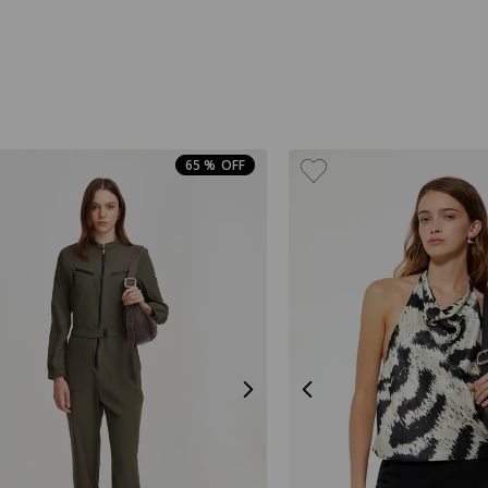
BERMUDA
BIKINI
BLUSA
BOLSO
65 %
BOMBER
BOTA
BUFANDA
BUZO
CALZA