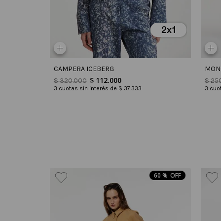
CAMPERA ICEBERG
MON
$
112
.
000
$
320
.
000
$
25
3
cuotas sin interés de
$
37
.
333
3
cuot
60 %