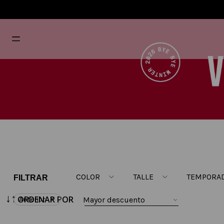
COLOR
TALLE
TEMPORA
ORDENAR POR
Mayor descuento
Anterior
AMARILLO
24
anterio