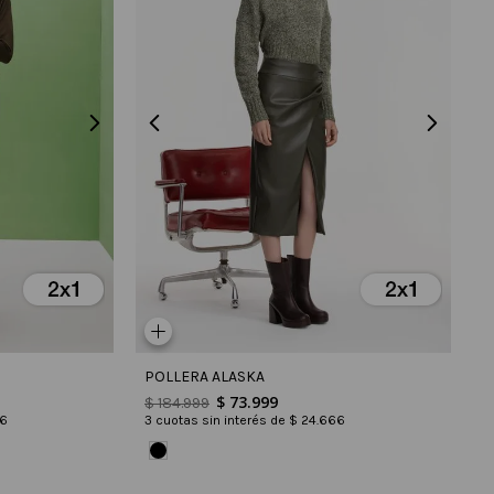
POLLERA ALASKA
$
73
.
999
$
184
.
999
6
3
cuotas sin interés de
$
24
.
666