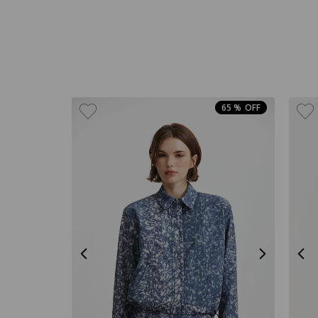
AZUL
26
Beige
27
Blanco
28
GRIS
29
65 %
MARRON
30
Multicolor
32
NARANJA
34
NEGRO
36
Rojo
37