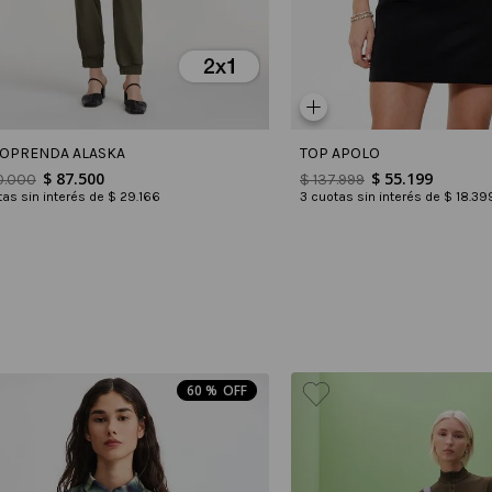
OPRENDA ALASKA
TOP APOLO
$
87
.
500
$
55
.
199
0
.
000
$
137
.
999
as sin interés de
$
29
.
166
3
cuotas sin interés de
$
18
.
39
60 %