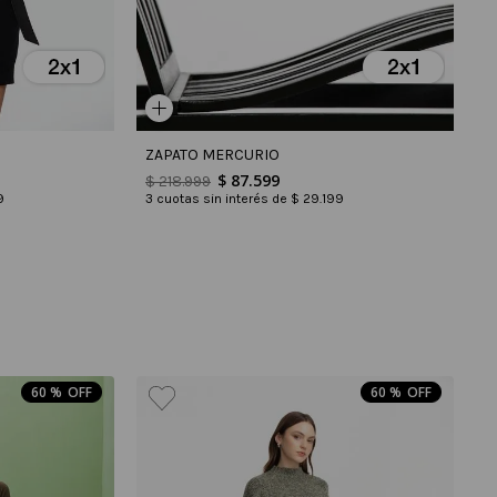
ZAPATO MERCURIO
$
87
.
599
$
218
.
999
9
3
cuotas sin interés de
$
29
.
199
60 %
60 %