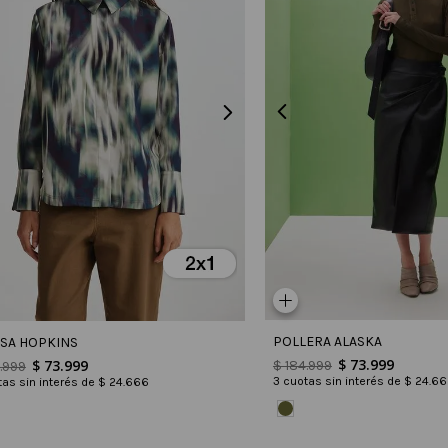
POLLERA ALASKA
SA HOPKINS
$
73
.
999
$
73
.
999
$
184
.
999
.
999
3
cuotas sin interés de
$
24
.
66
as sin interés de
$
24
.
666