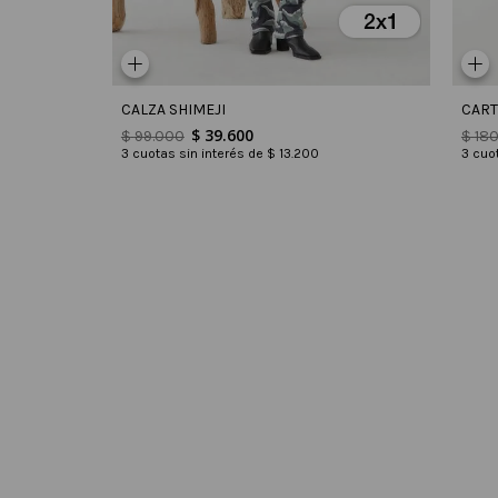
CALZA SHIMEJI
CART
$
39
.
600
$
99
.
000
$
18
3
cuotas sin interés de
$
13
.
200
3
cuot