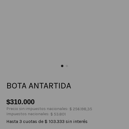
BOTA ANTARTIDA
$
310
.
000
Precio sin impuestos nacionales:
$
256
.
198
,
35
Impuestos nacionales:
$
53
.
801
Hasta
3
cuotas de
$
103
.
333
sin interés