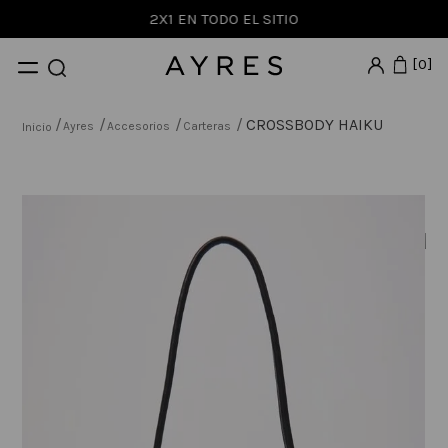
2X1 EN TODO EL SITIO
0
CROSSBODY HAIKU
Ayres
Accesorios
Carteras