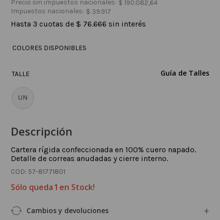
Precio sin impuestos nacionales:
$
190
.
082
,
64
Impuestos nacionales:
$
39
.
917
Hasta
3
cuotas de
$
76
.
666
sin interés
COLORES DISPONIBLES
Guía de Talles
TALLE
UN
Descripción
Cartera rígida confeccionada en 100% cuero napado.
Detalle de correas anudadas y cierre interno.
:
57-81771801
Sólo queda
1
en Stock!
Cambios y devoluciones