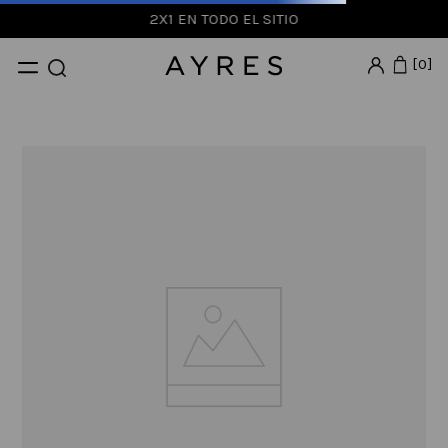
2X1 EN TODO EL SITIO
0
La página que buscas no fue
encontrada
Podes probar usando otra palabra
clave, navegar por nuestras