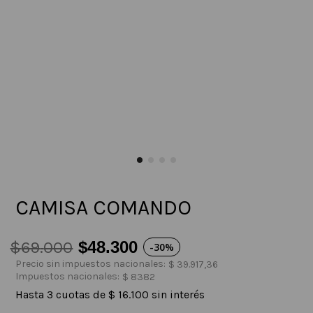
CAMISA COMANDO
$
69
.
000
$
48
.
300
-
30%
Precio sin impuestos nacionales:
$
39
.
917
,
36
Impuestos nacionales:
$
8382
Hasta
3
cuotas de
$
16
.
100
sin interés