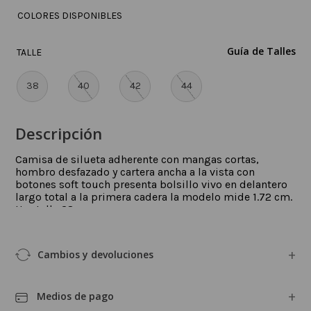
COLORES DISPONIBLES
Guía de Talles
TALLE
38
40
42
44
Descripción
Camisa de silueta adherente con mangas cortas,
hombro desfazado y cartera ancha a la vista con
botones soft touch presenta bolsillo vivo en delantero
largo total a la primera cadera la modelo mide 1.72 cm.
Usa talle 38.
:
52-46540355
Cambios y devoluciones
Medios de pago