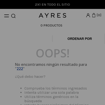
2X1 EN TODO EL SITIO
0
0
PRODUCTOS
Precios más altos
OOPS!
No encontramos ningún resultado para
"
222
"
¿Qué debo hacer?
Comprueba los términos ingresados
Intenta utilizar una sola palabra
Utiliza términos genéricos en la
búsqueda